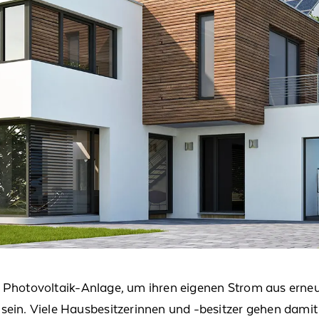
 P
hotovoltaik
-Anlage, um ihren eigenen Strom aus erne
sein.
Viele Hausbesitzerinnen
und -besitzer
ge
hen damit 