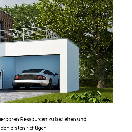
uerbaren Res
s
ourcen
zu beziehen
und
den ersten richtigen