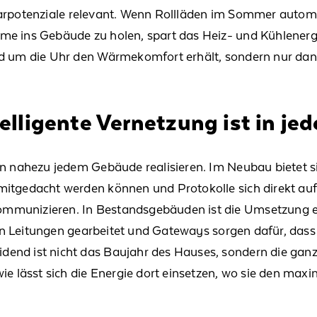
arpotenziale
relevant
. Wenn Rollläden im Sommer automat
me ins Gebäude zu holen, spart das Heiz- und Kühlenerg
d um die Uhr den Wärmekomfort erhält, sondern nur dan
lligente Vernetzung ist in je
n nahezu jedem Gebäude realisieren. Im Neubau bietet sic
 mitgedacht werden können
und
Protokolle
sich
direkt a
mmunizieren. In Bestandsgebäuden ist die Umsetzung etw
n Leitung
en
gearbeitet
und Gateways sorgen dafür, dass 
end ist nicht das Baujahr des Hauses, sondern die ganz
ie lässt sich die Energie dort einsetzen, wo sie den
maxi