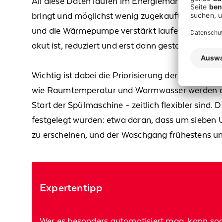
All diese Daten laufen im Energiemanagemen
bringt und möglichst wenig zugekauft werden m
und
die Wärmepumpe verstärkt
laufen
.
Wenn hin
akut
ist,
reduz
iert
und
erst dann ge
starte
t
, wenn
Wichtig ist dabei die Priorisierung
der
Verbrauch
wie Raumtemperatur und Warmwasser werden des
Start der Spülmaschine – zeitlich flexibler sind.
festgelegt wurden: etwa daran, dass um sieben
zu
erscheine
n
,
und d
er Waschgang frühestens u
Expertentipp
Wer es besonders automatisiert mag, kann so