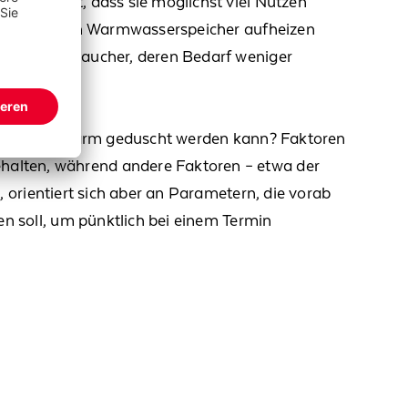
e so verteilt,
dass sie möglichst viel Nutzen
elsweise
den
Warmwasserspeicher
aufheizen
erden
Verbraucher, deren Bedarf weniger
och
handwarm geduscht werden kann?
Faktoren
ehalten, während andere
Faktoren
– etwa der
t, orientiert sich aber an Parametern, die vorab
ben
soll
,
um pünktlich bei
einem
Termin