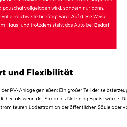
 pauschal vollgeladen wird,
sondern nur dann,
 volle Reichweite benötigt wird.
Auf diese Weise
im Haus, und trotzdem steht das Auto bei Bedarf
t und Flexibilität
 der PV-Anlage
genießen:
Ein großer Teil der
selbst
erzeug
tlicher
, als wenn der Strom ins Netz eingespeist w
ürde
.
De
Strom teuren
Ladestrom an der öffentlichen Säule oder 
.