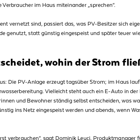
ie Verbraucher im Haus miteinander „
sprech
en
“.
ent vernetzt sind,
passiert
das
, was
PV-Besitzer
sich
eige
de genutzt
,
statt günstig eingespeist und später teuer wi
cheidet, wohin der Strom flie
aus:
Die
PV-Anlage
erzeugt
tagsüber Strom
;
im Haus lau
mwasserbereitung
. Vielleicht steht auch ein E-Auto in de
rinnen
und Bewohner
ständig selbst entscheiden, was wa
nstig ins Netz ein
ge
speist
werden
und abends,
wenn Was
erst
verbrauchen
“, sagt Dominik Leuci
, Produktmanager f