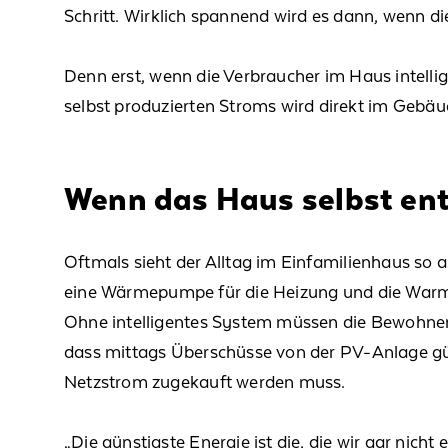
Schritt.
W
irklich
spannend
wird es
dann
, wenn d
Denn
erst
, wenn die Verbraucher im Haus intellig
selbst produzierten Stroms
wird direkt im Gebäu
Wenn das Haus selbst ents
Oftmals sieht der Alltag im
Einfamilienhaus so 
eine
Wärmepumpe
für die Heizung und die War
Ohne intelligentes System müssen
die
Bewohne
dass
mittags
Überschüsse
von der PV-Anlage
gü
Netzstrom zugekauft
werden muss
.
„Die günstigste Energie ist die, die wir gar nicht 