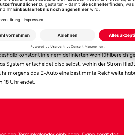
tsystem zusammen
, das für uns entscheidet und die Energi
uss.
In Zeiten mit viel PV-Ertrag lässt das System
beispi
gegen nur wenig selbsterzeugte Energie verfügbar ist, w
wieder mehr Ertrag vorhanden ist
.
er
. Was nützt ein vollgeladenes E-Auto, wenn dafür
nurn
halb konstant in einem definierten Wohlfühlbereich g
 Das System entscheidet also selbst, wohin der Strom fließ
 Uhr morgens das
E-
Auto eine bestimmte Reichweite ha
m 18 Uhr endet
.
gar den Terminkalender einbinden. Dann sorgt das