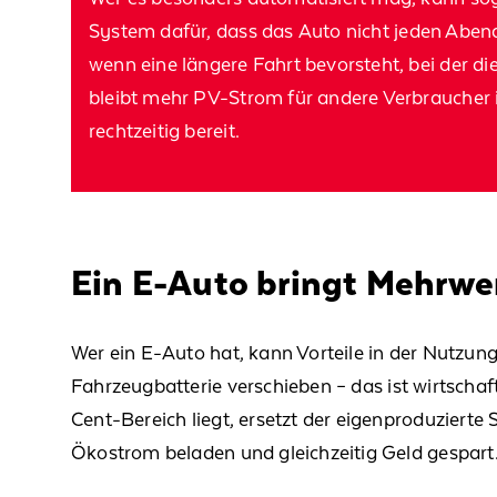
System dafür, dass das
Auto nicht
jeden Abend
wenn eine längere Fahrt bevorsteht, bei der die
bleibt mehr PV-Strom für andere Verbraucher 
rechtzeitig bereit.
Ein E-Auto bringt Mehrwer
Wer
ein E-Auto hat, kann Vorteile in der
Nutzung
Fahrzeugbatterie verschieben
– das
ist wirtschaf
Cent-Bereich liegt, ersetzt der
eigenproduzierte
Ökostrom beladen und gleichzeitig Geld gespart