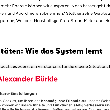
o mehr Energie können wir einsparen. Noch besser geht da
 und Koordinieren abnehmen.“ Statt einzelne Geräte z
epumpe,
Wallbox
, Haushaltsgeräten
, Smart Meter
und ei
itäten: Wie das System lernt
ucht es zuerst ein Verständnis für die eigene Situation. D
und Rücklauftemperaturen, Wetter- und Außentemperatur
 benötigen. Hinzu kommen Prognosedaten, etwa die Wette
, wie träge die Heizung reagiert, wie lange ein Raum w