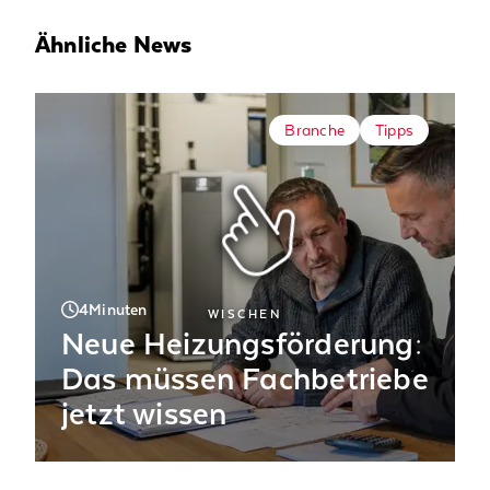
Ähnliche News
Branche
Tipps
4
Minuten
WISCHEN
Neue Heizungsförderung:
Das müssen Fachbetriebe
jetzt wissen
Neue Fördersätze seit dem 21. Juli 2026 –
wir unterstützen Sie bei Ihren