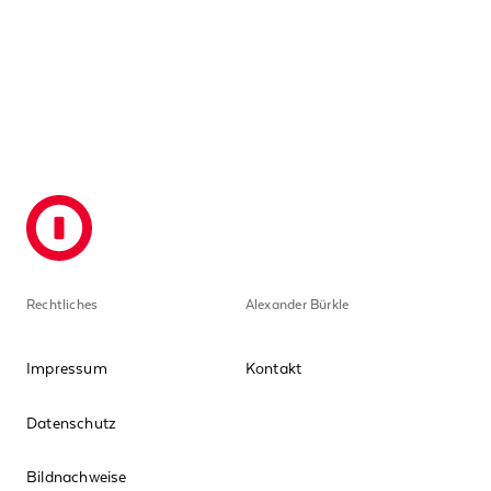
Kundenprojekten.
r
g
Rechtliches
Alexander Bürkle
Impressum
Kontakt
Datenschutz
Bildnachweise